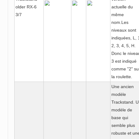
older RX-6
actuelle du
3/7
même
nom.Les
niveaux sont
indiquées, L, 
2, 3, 4, 5, H.
Donc le nivea
3 est indiqué
comme "2" su
la roulette.
Une ancien
modèle
Trackstand. 
modèle de
base qui
semble plus
robuste et un